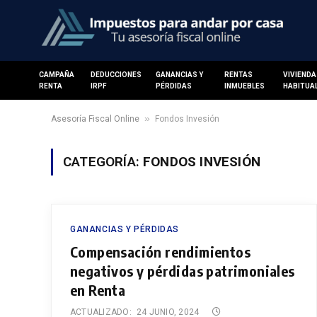
CAMPAÑA
DEDUCCIONES
GANANCIAS Y
RENTAS
VIVIENDA
RENTA
IRPF
PÉRDIDAS
INMUEBLES
HABITUA
»
Asesoría Fiscal Online
Fondos Invesión
CATEGORÍA:
FONDOS INVESIÓN
GANANCIAS Y PÉRDIDAS
Compensación rendimientos
negativos y pérdidas patrimoniales
en Renta
ACTUALIZADO:
24 JUNIO, 2024