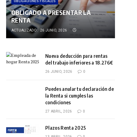
OBLIGACIONES FISCALES
OBLIGADO A PRESENTAR LA
RENTA
ACTUALIZADO:
26 JUNIO, 2026
Nueva deducción para rentas
del trabajo inferiores a 18.276€
26 JUNIO, 2026
0
Puedes anular tu declaración de
la Renta si cumples las
condiciones
27 ABRIL, 2026
0
Plazos Renta 2025
13 ABRIL, 2026
0