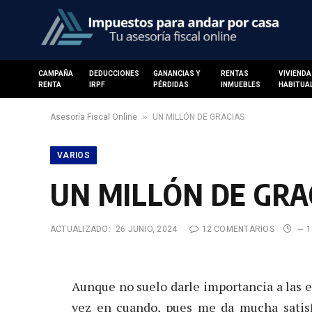
CAMPAÑA
DEDUCCIONES
GANANCIAS Y
RENTAS
VIVIENDA
RENTA
IRPF
PÉRDIDAS
INMUEBLES
HABITUA
»
Asesoría Fiscal Online
UN MILLÓN DE GRACIAS
VARIOS
UN MILLÓN DE GRA
ACTUALIZADO:
26 JUNIO, 2024
12 COMENTARIOS
1
Aunque no suelo darle importancia a las es
vez en cuando, pues me da mucha sati