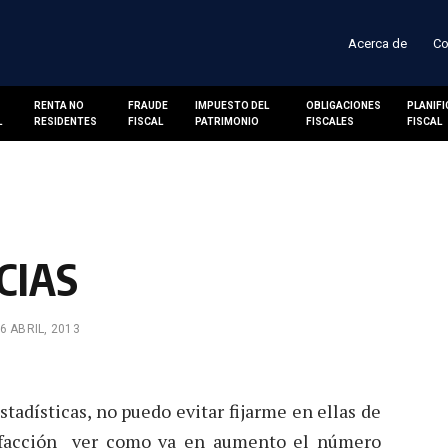
Acerca de
Co
RENTA NO
FRAUDE
IMPUESTO DEL
OBLIGACIONES
PLANIF
L
RESIDENTES
FISCAL
PATRIMONIO
FISCALES
FISCAL
CIAS
6 ABRIL, 2013
tadísticas, no puedo evitar fijarme en ellas de
sfacción ver como va en aumento el número