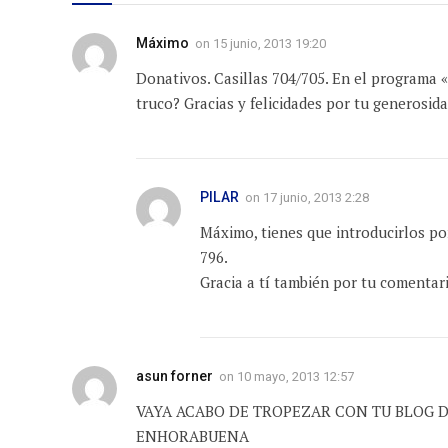
Máximo
on
15 junio, 2013 19:20
Donativos. Casillas 704/705. En el programa 
truco? Gracias y felicidades por tu generosid
PILAR
on
17 junio, 2013 2:28
Máximo, tienes que introducirlos por 
796.
Gracia a tí también por tu comentar
asun forner
on
10 mayo, 2013 12:57
VAYA ACABO DE TROPEZAR CON TU BLOG D
ENHORABUENA