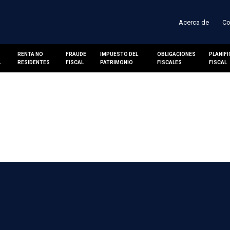
Acerca de
Co
RENTA NO
FRAUDE
IMPUESTO DEL
OBLIGACIONES
PLANIF
L
RESIDENTES
FISCAL
PATRIMONIO
FISCALES
FISCAL